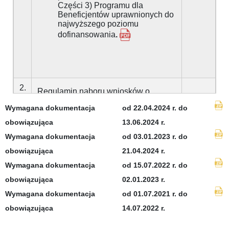
Części 3) Programu dla
Beneficjentów uprawnionych do
najwyższego poziomu
dofinansowania
.
2.
Regulamin naboru wniosków o
dofinansowanie przedsięwzięć w
Wymagana dokumentacja
od 22.04.2024 r. do
obowiązująca
13.06.2024 r.
formie dotacji na częściową spłatę
Wymagana dokumentacja
od 03.01.2023 r. do
kapitału kredytu w ramach Programu
obowiązująca
21.04.2024 r.
Priorytetowego „Czyste Powietrze"
Wymagana dokumentacja
od 15.07.2022 r. do
- Wzór wniosku o
obowiązująca
02.01.2023 r.
dofinansowanie w formie dotacji
Wymagana dokumentacja
od 01.07.2021 r. do
na częściową spłatę kapitału
kredytu w ramach programu
obowiązująca
14.07.2022 r.
priorytetowego „Czyste
Powietrze” (Załącznik 1 do