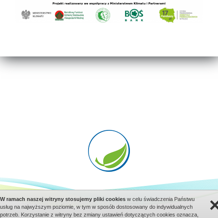
-LINK-
Regulaminu)
* Wzór oświadczenia
współmałżonka wraz z
klauzulą informacyjną o
przetwarzaniu danych
osobowych przez
wfośigw – załącznik do
Wniosku o dofinansowanie
(Załącznik do WOD)
* Wzór oświadczenia
współwłaścicieli wraz z
klauzulą informacyjną o
przetwarzaniu danych
osobowych przez
wfośigw – załącznik do
Wniosku o dofinansowanie
(Załącznik do WOD)
-Instrukcja wypełniania wniosku
o dofinansowanie w formie
dotacji na częściową spłatę
W ramach naszej witryny stosujemy pliki cookies
w celu świadczenia Państwu
kapitału kredytu (Załącznik 2 do
Copyright © 2026 Prolan Sp. z o.o. Wszystkie prawa zastrzeżone
usług na najwyższym poziomie, w tym w sposób dostosowany do indywidualnych
Regulaminu)
potrzeb. Korzystanie z witryny bez zmiany ustawień dotyczących cookies oznacza,